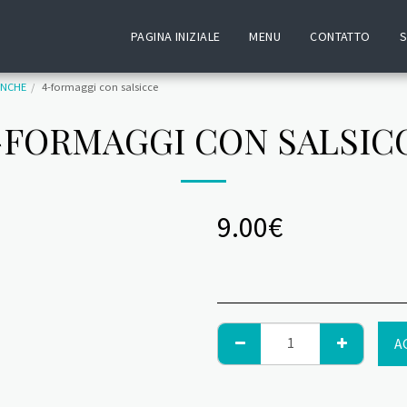
PAGINA INIZIALE
MENU
CONTATTO
S
ANCHE
4-formaggi con salsicce
-FORMAGGI CON SALSIC
9.00
€
A